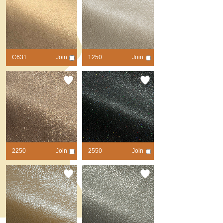
C631
Join
1250
Join
contrast
contrast
2250
Join
2550
Join
contrast
contrast