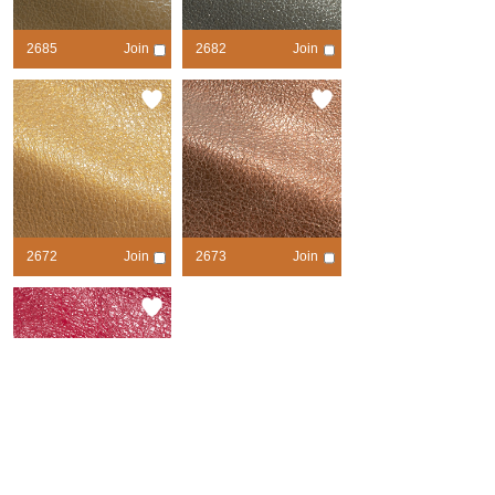
2685
Join
2682
Join
contrast
contrast
2672
Join
2673
Join
contrast
contrast
2684
Join