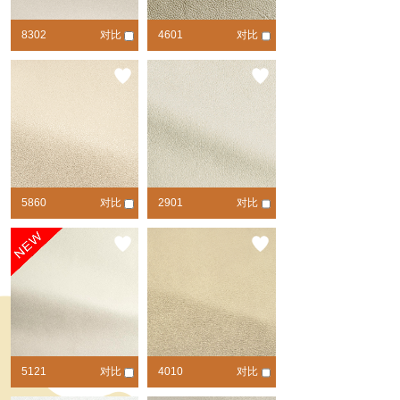
8302
对比
4601
对比
5860
对比
2901
对比
5121
对比
4010
对比