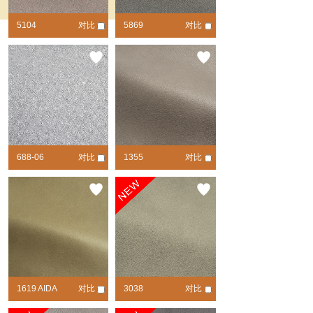
5104
对比
5869
对比
688-06
对比
1355
对比
1619 AIDA
对比
3038
对比