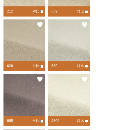
212
对比
639
对比
626
对比
630
对比
695
对比
5806
对比