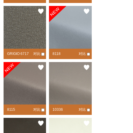
GRIGIO 6717
对比
8118
对比
8115
对比
10336
对比