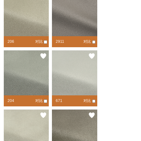
206
对比
2911
对比
204
对比
671
对比