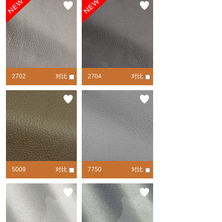
2702
对比
2704
对比
5009
对比
7750
对比