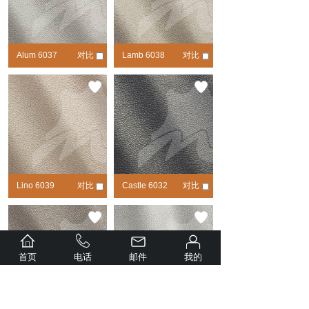
Alum 6037
对比
Lamb 6038
对比
Lino 6039
对比
Castle 6032
对比
首页
电话
邮件
我的